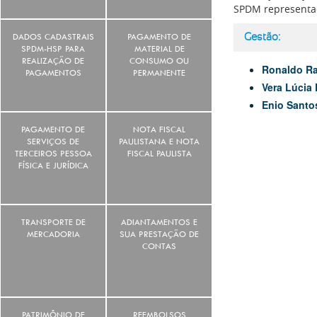
SPDM representad
DADOS CADASTRAIS
PAGAMENTO DE
Gestão:
SPDM-HSP PARA
MATERIAL DE
REALIZAÇÃO DE
CONSUMO OU
Ronaldo Ra
PAGAMENTOS
PERMANENTE
Vera Lúcia 
Enio Santo
PAGAMENTO DE
NOTA FISCAL
SERVIÇOS DE
PAULISTANA E NOTA
TERCEIROS PESSOA
FISCAL PAULISTA
FÍSICA E JURÍDICA
TRANSPORTE DE
ADIANTAMENTOS E
MERCADORIA
SUA PRESTAÇÃO DE
CONTAS
PATRIMÔNIO DE
REEMBOLSOS